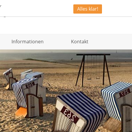
r
Alles klar!
fo@nordsee-immobilien.de
04931 997220
Informationen
Kontakt