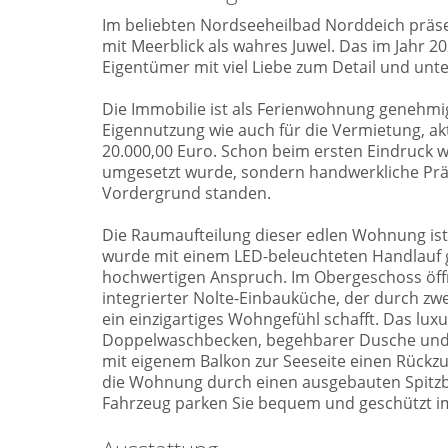
Im beliebten Nordseeheilbad Norddeich präse
mit Meerblick als wahres Juwel. Das im Jahr 
Eigentümer mit viel Liebe zum Detail und unt
Die Immobilie ist als Ferienwohnung genehmig
Eigennutzung wie auch für die Vermietung, akt
20.000,00 Euro. Schon beim ersten Eindruck wi
umgesetzt wurde, sondern handwerkliche Präzi
Vordergrund standen.
Die Raumaufteilung dieser edlen Wohnung ist 
wurde mit einem LED-beleuchteten Handlauf g
hochwertigen Anspruch. Im Obergeschoss öff
integrierter Nolte-Einbauküche, der durch zwe
ein einzigartiges Wohngefühl schafft. Das lu
Doppelwaschbecken, begehbarer Dusche un
mit eigenem Balkon zur Seeseite einen Rückzu
die Wohnung durch einen ausgebauten Spitzbod
Fahrzeug parken Sie bequem und geschützt i