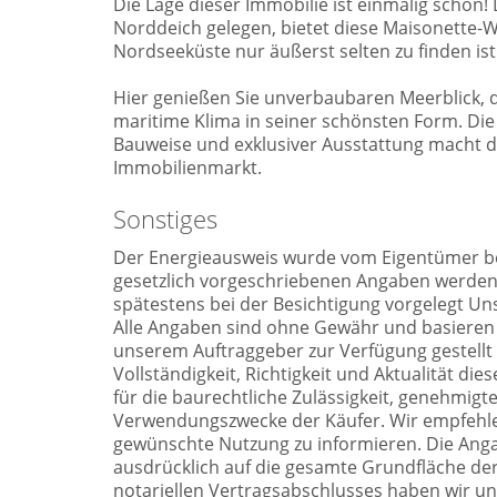
Die Lage dieser Immobilie ist einmalig schön
Norddeich gelegen, bietet diese Maisonette-
Nordseeküste nur äußerst selten zu finden ist
Hier genießen Sie unverbaubaren Meerblick, d
maritime Klima in seiner schönsten Form. Die
Bauweise und exklusiver Ausstattung macht di
Immobilienmarkt.
Sonstiges
Der Energieausweis wurde vom Eigentümer beau
gesetzlich vorgeschriebenen Angaben werden 
spätestens bei der Besichtigung vorgelegt Uns
Alle Angaben sind ohne Gewähr und basieren a
unserem Auftraggeber zur Verfügung gestell
Vollständigkeit, Richtigkeit und Aktualität 
für die baurechtliche Zulässigkeit, genehmigt
Verwendungszwecke der Käufer. Wir empfehlen 
gewünschte Nutzung zu informieren. Die Anga
ausdrücklich auf die gesamte Grundfläche d
notariellen Vertragsabschlusses haben wir un