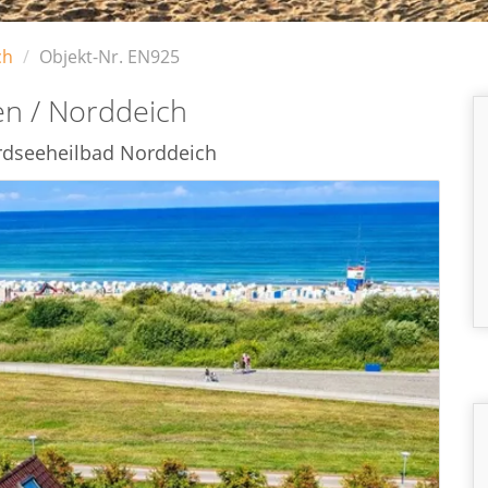
ch
Objekt-Nr. EN925
n / Norddeich
rdseeheilbad Norddeich