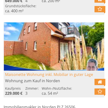
649.000 €
4
ca. 200 m²
Grundstücksfläche:
ca. 400 m²
Maisonette Wohnung inkl. Mobiliar in guter Lage
Wohnung zum Kauf in Norden
Kaufpreis
Zimmer:
Wohn-/Nutzfläche:
229.000 €
3
ca. 54 m²
Immobilienmakler in Norden PLZ 26506