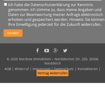
Ich habe die
Datenschutzerklärung
zur Kenntnis
genommen. Ich stimme zu, dass meine Angaben und
Daten zur Beantwortung meiner Anfrage elektronisch
erhoben und gespeichert werden. Hinweis: Sie können
Ihre Einwilligung jederzeit für die Zukunft widerrufen.
Senden
Nordsee
Nordsee
Nordsee
Nordsee
Immobilien
Immobilien
Immobilien
Immobilien
© 2026 Nordsee Immobilien – Norddeicher Str. 205, 26506
auf
auf
auf
auf
Norddeich
Facebook
Youtube
Google+
Twitter
AGB
|
Widerruf
|
Impressum
|
Datenschutz
|
Kontaktieren
|
Vertrag widerrufen