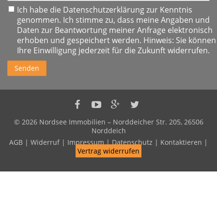
Ich habe die
Datenschutzerklärung
zur Kenntnis
genommen. Ich stimme zu, dass meine Angaben und
Daten zur Beantwortung meiner Anfrage elektronisch
erhoben und gespeichert werden. Hinweis: Sie können
Ihre Einwilligung jederzeit für die Zukunft widerrufen.
Senden
Nordsee
Nordsee
Nordsee
Nordsee
Immobilien
Immobilien
Immobilien
Immobilien
© 2026 Nordsee Immobilien – Norddeicher Str. 205, 26506
auf
auf
auf
auf
Norddeich
Facebook
Youtube
Google+
Twitter
AGB
|
Widerruf
|
Impressum
|
Datenschutz
|
Kontaktieren
|
Vertrag widerrufen