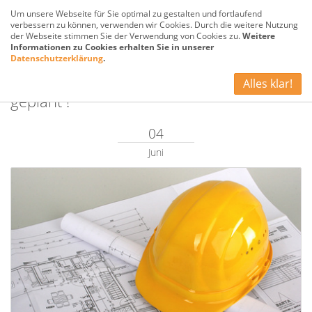
Um unsere Webseite für Sie optimal zu gestalten und fortlaufend
verbessern zu können, verwenden wir Cookies. Durch die weitere Nutzung
der Webseite stimmen Sie der Verwendung von Cookies zu.
Weitere
Informationen zu Cookies erhalten Sie in unserer
Datenschutzerklärung
.
Über 100 neue Wohnungen in Norddeich
Alles klar!
geplant !
04
Juni