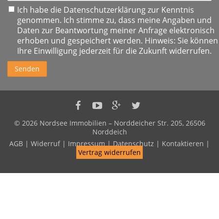
Ich habe die
Datenschutzerklärung
zur Kenntnis
genommen. Ich stimme zu, dass meine Angaben und
Daten zur Beantwortung meiner Anfrage elektronisch
erhoben und gespeichert werden. Hinweis: Sie können
Ihre Einwilligung jederzeit für die Zukunft widerrufen.
Senden
Nordsee
Nordsee
Nordsee
Nordsee
Immobilien
Immobilien
Immobilien
Immobilien
© 2026 Nordsee Immobilien – Norddeicher Str. 205, 26506
auf
auf
auf
auf
Norddeich
Facebook
Youtube
Google+
Twitter
AGB
|
Widerruf
|
Impressum
|
Datenschutz
|
Kontaktieren
|
Vertrag widerrufen